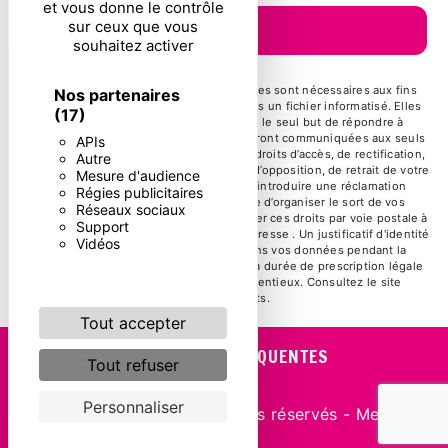
et vous donne le contrôle
sur ceux que vous
ENVOYER
souhaitez activer
** Les données personnelles communiquées sont nécessaires aux fins
Nos partenaires
de vous contacter et sont enregistrées dans un fichier informatisé. Elles
(17)
sont destinées à et ses sous-traitants dans le seul but de répondre à
votre message. Les données collectées seront communiquées aux seuls
APIs
destinataires suivants: . Vous disposez de droits d’accès, de rectification,
Autre
d’effacement, de portabilité, de limitation, d’opposition, de retrait de votre
Mesure d'audience
consentement à tout moment et du droit d’introduire une réclamation
Régies publicitaires
auprès d’une autorité de contrôle, ainsi que d’organiser le sort de vos
Réseaux sociaux
données post-mortem. Vous pouvez exercer ces droits par voie postale à
Support
l'adresse ou par courrier électronique à l'adresse . Un justificatif d'identité
Vidéos
pourra vous être demandé. Nous conservons vos données pendant la
période de prise de contact puis pendant la durée de prescription légale
aux fins probatoires et de gestion des contentieux. Consultez le site
cnil.fr pour plus d’informations sur vos droits.
Tout accepter
RECHERCHES FRÉQUENTES
Tout refuser
Personnaliser
©
Vistalid
- 2026 - Tous droits réservés -
Mentions
légales