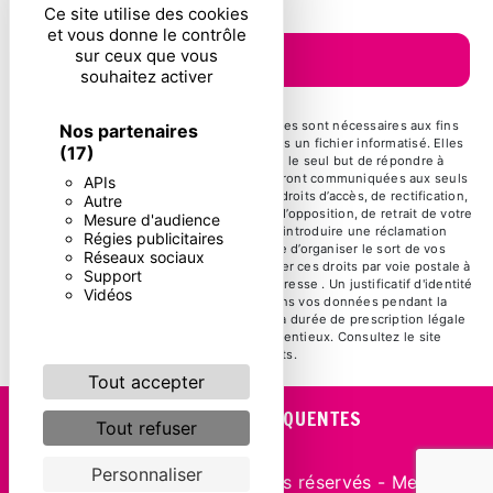
Ce site utilise des cookies
et vous donne le contrôle
sur ceux que vous
ENVOYER
souhaitez activer
** Les données personnelles communiquées sont nécessaires aux fins
Nos partenaires
de vous contacter et sont enregistrées dans un fichier informatisé. Elles
(17)
sont destinées à et ses sous-traitants dans le seul but de répondre à
votre message. Les données collectées seront communiquées aux seuls
APIs
destinataires suivants: . Vous disposez de droits d’accès, de rectification,
Autre
d’effacement, de portabilité, de limitation, d’opposition, de retrait de votre
Mesure d'audience
consentement à tout moment et du droit d’introduire une réclamation
Régies publicitaires
auprès d’une autorité de contrôle, ainsi que d’organiser le sort de vos
Réseaux sociaux
données post-mortem. Vous pouvez exercer ces droits par voie postale à
Support
l'adresse ou par courrier électronique à l'adresse . Un justificatif d'identité
Vidéos
pourra vous être demandé. Nous conservons vos données pendant la
période de prise de contact puis pendant la durée de prescription légale
aux fins probatoires et de gestion des contentieux. Consultez le site
cnil.fr pour plus d’informations sur vos droits.
Tout accepter
RECHERCHES FRÉQUENTES
Tout refuser
Personnaliser
©
Vistalid
- 2026 - Tous droits réservés -
Mentions