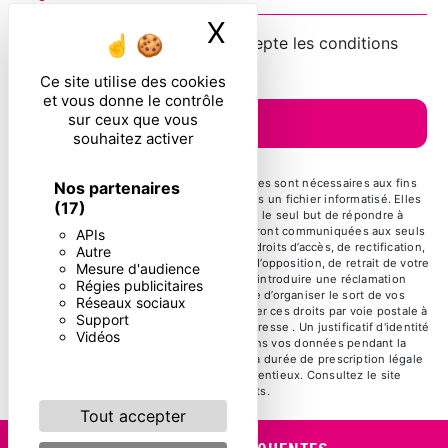
X
Masquer le ban
En cochant cette case, j'accepte les conditions
particulières ci-dessous **
Ce site utilise des cookies
et vous donne le contrôle
sur ceux que vous
ENVOYER
souhaitez activer
** Les données personnelles communiquées sont nécessaires aux fins
Nos partenaires
de vous contacter et sont enregistrées dans un fichier informatisé. Elles
(17)
sont destinées à et ses sous-traitants dans le seul but de répondre à
votre message. Les données collectées seront communiquées aux seuls
APIs
destinataires suivants: . Vous disposez de droits d’accès, de rectification,
Autre
d’effacement, de portabilité, de limitation, d’opposition, de retrait de votre
Mesure d'audience
consentement à tout moment et du droit d’introduire une réclamation
Régies publicitaires
auprès d’une autorité de contrôle, ainsi que d’organiser le sort de vos
Réseaux sociaux
données post-mortem. Vous pouvez exercer ces droits par voie postale à
Support
l'adresse ou par courrier électronique à l'adresse . Un justificatif d'identité
Vidéos
pourra vous être demandé. Nous conservons vos données pendant la
période de prise de contact puis pendant la durée de prescription légale
aux fins probatoires et de gestion des contentieux. Consultez le site
cnil.fr pour plus d’informations sur vos droits.
Tout accepter